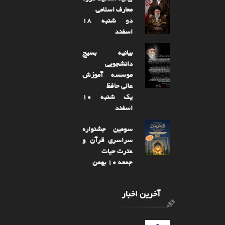
معارف اسلامی
دو شنبه 18
اسفند
بیانیه بسیج
دانشجویی
موسسه آموزش
عالی حافظ
یک شنبه 10
اسفند
سومین جشنواره
سراسری قرآن و
عترت حیات
جمعه 10 بهمن
آخرین اخبار