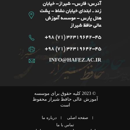
آدرس: فارس- شيراز- خیابان
زند ـ ابتدای خیابان نشاط - پشت
هتل پارس - موسسه آموزش
عالی حافظ شیراز
32319642-45 (71) 98+
32319642-45 (71) 98+
INFO@HAFEZ.AC.IR
© 2023 کلیه حقوق برای موسسه
آموزش عالی حافظ شیراز محفوظ
است
صفحه اصلی
درباره ما
تماس با ما